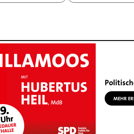
Politisc
MEHR ER