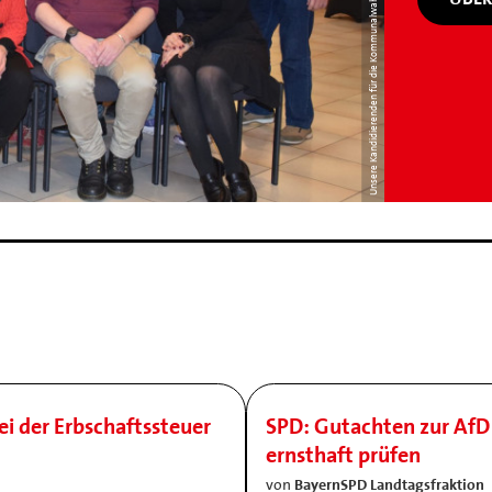
Unsere Kandidierenden für die Kommunalwahl 2026
ei der Erbschaftssteuer
SPD: Gutachten zur AfD 
ernsthaft prüfen
von
BayernSPD Landtagsfraktion