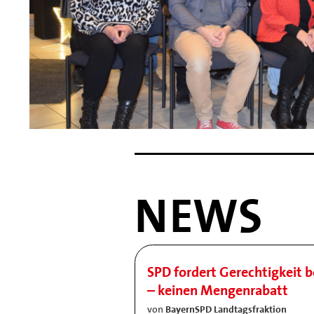
NEWS
SPD fordert Gerechtigkeit b
– keinen Mengenrabatt
von
BayernSPD Landtagsfraktion